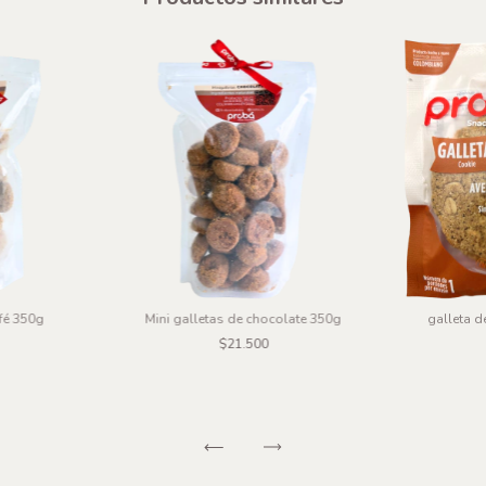
afé 350g
Mini galletas de chocolate 350g
galleta d
$21.500