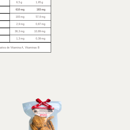
6,5
g
1,95
g
610
mg
183
mg
193
mg
57,9
mg
2,9
mg
0,87
mg
36,3
mg
10,89
mg
1,3
mg
0,39
mg
cativa de Vitamina A, Vitaminas B