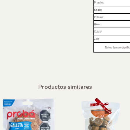
Proteína
Sodio
Potasio
Hierro
Calcio
Zinc
No es fuente signifi
Productos similares