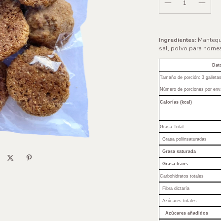
Ingredientes:
Mantequi
sal, polvo para hornea
Dat
Tamaño de porción: 3 galleta
Número de porciones por env
Calorías (kcal)
Grasa Total
Grasa poliinsaturadas
Grasa saturada
Grasa trans
Carbohidratos totales
Fibra dictaría
Azúcares totales
Azúcares añadidos