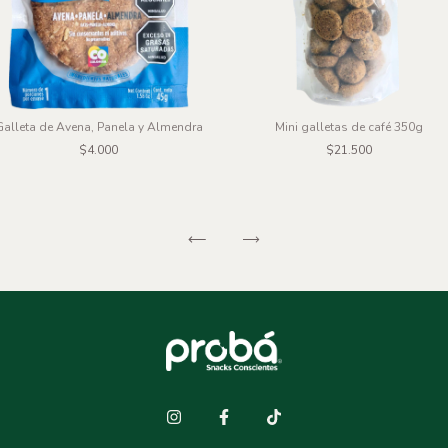
Galleta de Avena, Panela y Almendra
Mini galletas de café 350g
$4.000
$21.500