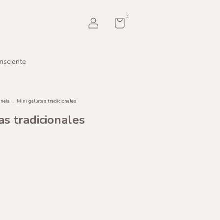
0
nsciente
anela
.
Mini galletas tradicionales
as tradicionales