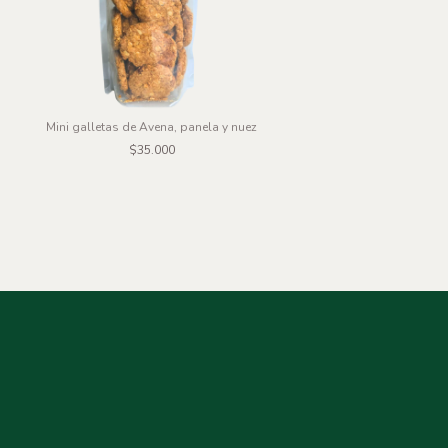
Mini galletas de Avena, panela y nuez
$35.000
Mini galletas chips de c
$3.600