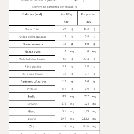
Tamaño de porción: 1 galletas
45
g
Numero de porciones por envase: 5
Calorías (kcal)
Por 100g
Por porción
480
216
25
g
11,3
g
Grasa Total
1,9
g
0,9
g
Grasa poliinsaturadas
13
g
5,9
g
Grasa saturada
0
mg
0
mg
Grasa trans
52
g
23,4
g
Carbohidratos totales
3,9
g
1,8
g
Fibra dietaria
17
g
7,7
g
Azúcares totales
1,3
g
0,6
g
Azúcares añadidos
8,7
g
3,9
g
Proteína
527
mg
237
mg
Sodio
275
mg
124
mg
Postasio
3,3
mg
1,49
mg
Hierro
50,7
mg
22,82
mg
Calcio
1,9
mg
0,86
mg
Zinc