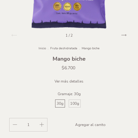
1
/
2
Inicio
.
Fruta deshidratada
.
Mango biche
Mango biche
$6.700
Ver más detalles
Gramaje:
30g
30g
100g