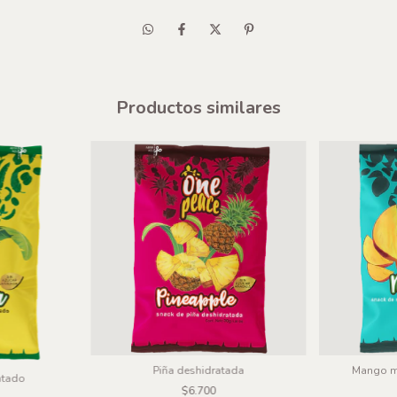
Productos similares
Piña deshidratada
Mango m
atado
$6.700